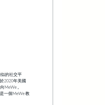
常相似的社交平
於2020年美國
MeWe 。
一個MeWe 教