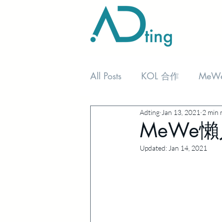
All Posts
KOL 合作
MeW
Adting
Jan 13, 2021
2 min 
MeWe
Updated:
Jan 14, 2021