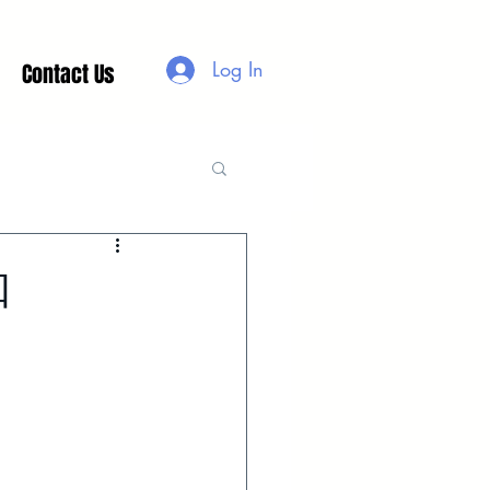
Log In
Contact Us
知