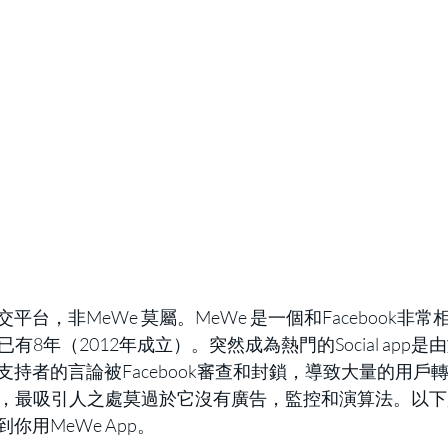
台，非MeWe 莫屬。MeWe 是一個和Facebook非
已有8年（2012年成立）。突然成為熱門的Social app是由
持者的言論被Facebook審查和封鎖，導致大量的用戶轉向
單，最吸引人之處莫過於它沒有廣告，監控和演算法。以下是
你用MeWe App。