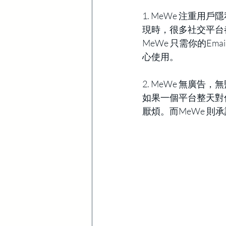
1. MeWe 注重用戶
現時，很多社交平台
MeWe 只需你的E
心使用。
2. MeWe 無廣告
如果一個平台整天對
厭煩。而MeWe 