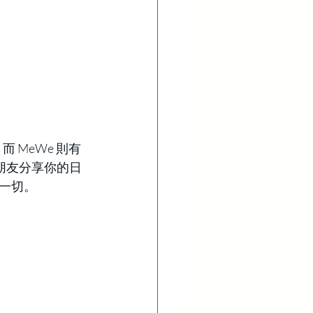
，而 MeWe 則有
及朋友分享你的日
一切。